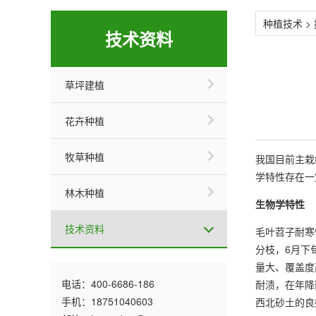
种植技术
>
技术资料
草坪建植
花卉种植
牧草种植
我国目前主栽绿肥
学特性存在一
林木种植
生物学特性
技术资料
毛叶苕子耐寒
分枝，6月下
量大、覆盖度
电话：400-6686-186
耐渍，在年降
手机：18751040603
西北砂土的良