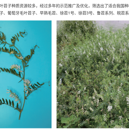
叶苕子种质资源较多，经过多年的示范推广及优化，筛选出了适合我国种
子、葡萄牙毛叶苕子、早熟毛苕、徐苕1号、徐苕3号、鲁苕系列、皖苕