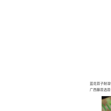
蓝花苕子耐湿
广西藤苕选苕