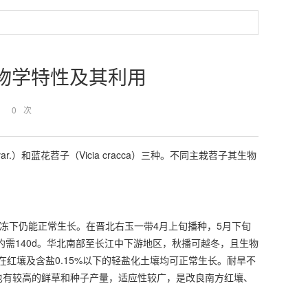
生物学特性及其利用
：
0
次
a var.）和蓝花苕子（Vicia cracca）三种。不同主栽苕子其生物
霜冻下仍能正常生长。在晋北右玉一带4月上旬播种，5月下旬
约需140d。华北南部至长江中下游地区，秋播可越冬，且生物
在红壤及含盐0.15%以下的轻盐化土壤均可正常生长。耐旱不
也有较高的鲜草和种子产量，适应性较广，是改良南方红壤、