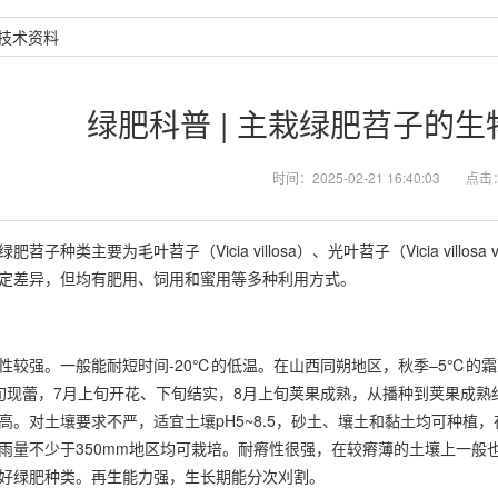
技术资料
绿肥科普 | 主栽绿肥苕子的
时间：2025-02-21 16:40:03
点击
苕子种类主要为毛叶苕子（Vicia villosa）、光叶苕子（Vicia villos
定差异，但均有肥用、饲用和蜜用等多种利用方式。
性较强。一般能耐短时间-20℃的低温。在山西同朔地区，秋季–5℃的
旬现蕾，7月上旬开花、下旬结实，8月上旬荚果成熟，从播种到荚果成熟
高。对土壤要求不严，适宜土壤pH5~8.5，砂土、壤土和黏土均可种植，
雨量不少于350mm地区均可栽培。耐瘠性很强，在较瘠薄的土壤上一般
好绿肥种类。再生能力强，生长期能分次刈割。