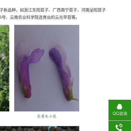
子新品种，如浙江东阳苕子、广西南宁苕子、河南泌阳苕子
6号、云南农业科学院选育出的云光早苕等。
QQ咨询