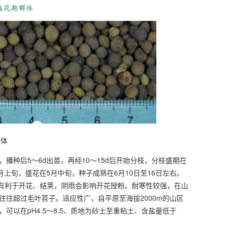
群体
京，播种后5～6d出苗，再经10～15d后开始分枝，分枝盛期在
上旬，盛花在5月中旬，种子成熟在6月10日至16日左右。
最有利于开花、结荚，阴雨会影响开花授粉。耐寒性较强，在山
往超过毛叶苕子。适应性广，自平原至海拔2000m的山区
以在pH4.5～8.5、质地为砂土至重粘土、含盐量低于