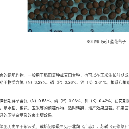
图3 四川夹江蓝花苕子
良的绿肥作物。一般用于稻田复种或麦田套种，也可以在玉米生长前期或
期干物质含氮（N）3.29%、磷（P）0.26%、钾（K）3.61%。根
长期鲜草含氮（N）0.58%、磷（P）0.06%、钾（K）0.42%；初花期鲜
，是水稻、棉花、玉米等的前茬作物，适时耕翻，增产效果显著。在果园
好的压制杂草及改良土壤效果。
绿肥历史早于紫云英。栽培记录最早见于北魏《广志》，苏轼《元修菜》