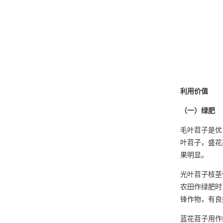
利用价值
（一）绿肥
毛叶苕子是优
叶苕子，盛花
果明显。
光叶苕子枝茎伸
农田作绿肥时
锋作物，有良
蓝花苕子用作