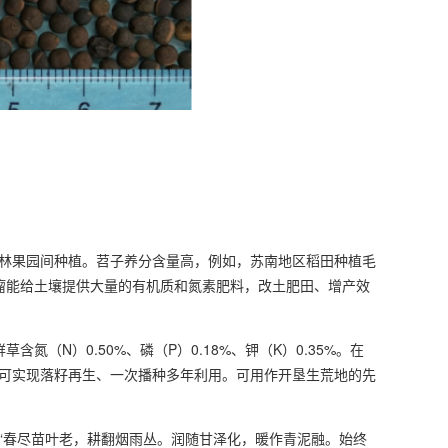
林果园间种植。苕子养分含量高，例如，苏南地区稻田种植毛
系和根瘤能给土壤提供大量的有机质和氮素肥料，改土肥田、增产效
草含氮（N）0.50%、磷（P）0.18%、钾（K）0.35%。在
可实现落籽再生、一次播种多年利用。可用作开垦生荒地的先
“春尽苗叶老，耕翻烟雨丛。润随甘泽化，暖作青泥融。始终