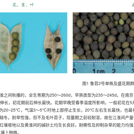
图1 鲁苕2号单株及盛花期
之间秋播的，全生育期为250～260d，早熟类型为235～245d。在南
旬伸长，初花期前后伸长最快。花期早晚受春季温度所影响，一般初花在5月
为20~25℃，气温3～5℃时地上部停止生长，20℃左右生长最快，也
越冬。耐旱性强，但不及毛叶苕子，现蕾期之前较耐湿，故在江淮间产量往
红壤坡地以及黄淮间的碱砂土均生长良好。耐瘠性及抑制杂草的能力均强，可
土壤上种植。