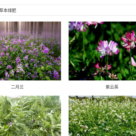
草本绿肥
二月兰
紫云英