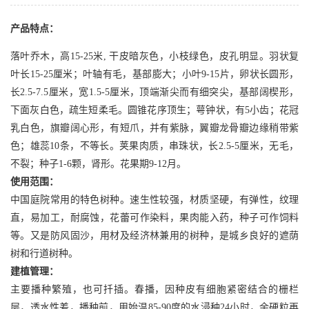
产品特点：
落叶乔木，高15-25米, 干皮暗灰色，小枝绿色，皮孔明显。羽状复
叶长15-25厘米；叶轴有毛，基部膨大；小叶9-15片，卵状长圆形，
长2.5-7.5厘米，宽1.5-5厘米，顶端渐尖而有细突尖，基部阔楔形，
下面灰白色，疏生短柔毛。圆锥花序顶生；萼钟状，有5小齿；花冠
乳白色，旗瓣阔心形，有短爪，并有紫脉，翼瓣龙骨瓣边缘稍带紫
色；雄蕊10条，不等长。荚果肉质，串珠状，长2.5-5厘米，无毛，
不裂；种子1-6颗，肾形。花果期9-12月。
使用范围：
中国庭院常用的特色树种。速生性较强，材质坚硬，有弹性，纹理
直，易加工，耐腐蚀，花蕾可作染料，果肉能入药，种子可作饲料
等。又是防风固沙，用材及经济林兼用的树种，是城乡良好的遮荫
树和行道树种。
建植管理：
主要播种繁殖，也可扦插。春播，因种皮有细胞紧密结合的栅栏
层，透水性差，播种前，用始温85-90度的水浸种24小时，余硬粒再