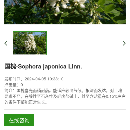
国槐-Sophora japonica Linn.
发布时间：2024-04-05 10:38:10
点击量：
0
简介：国槐喜光而稍耐荫。能适应较冷气候。根深而发达。对土壤
要求不严，在酸性至石灰性及轻度盐碱土，甚至含盐量在0.15%左右
的条件下都能正常生长。
在线咨询