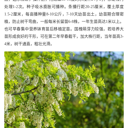
处理1-2次。种子吸水膨胀可播种。条播行距20-25厘米，覆土厚度
1.5-2厘米，每亩播种量8-10公斤，7-10天幼苗出土，幼苗期合理密
植，防止树干弯曲，一般每米长留苗6-8株，一年生苗高达1米以上。
也可早春集中营养钵育苗后移植定苗。国槐萌芽力较强，若培养大
苗形成良好的干形，可在第二年早春截干，加大株行距，当年苗高3-
4米，树干通直，粗壮光滑。