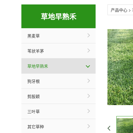
产品中心
>
草地早熟禾
黑麦草
苇状羊茅
草地早熟禾
狗牙根
剪股颖
三叶草
其它草种