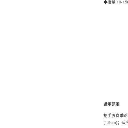
◆播量:10-1
适用范围
抢手股春季返
(1.9cm