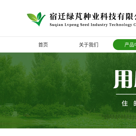
首页
关于我们
产品