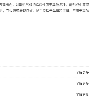
中表现出色，对暖热气候的适应性强于其他品种。能形成中等深
进，在过渡带表现良好。抢手股适于单播和混播，常用于高尔
了解更多
了解更多
了解更多