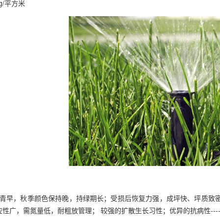
5g/平方米
青早，秋季颜色保持晚，持绿期长；受损后恢复力强，成坪快、坪质致密
)；适应性广，需氮量低，耐粗放管理； 较强的扩散生长习性；优异的抗病性-