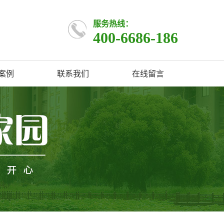
服务热线：
400-6686-186
案例
联系我们
在线留言