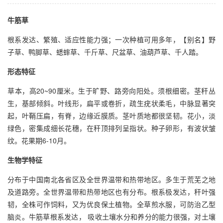
牛筋草
根系发达、繁殖、适应性能力强；一次种植可用多年，【别名】野
子草、鸭脚草、蟋蟀草、千斤草、尺盆草、油葫芦草、千人踏。
形态特征
草本，高20~90厘米。生于旷野、路旁向阳处。须根细密。茎秆丛
生，基部倾斜。叶线形，扁平或卷折，疏生疣状柔毛，中脉显著突
起，叶鞘压扁，有脊，边缘近膜质。茎叶质地都很坚韧。花小，淡
绿色，密集成细长花穗，在秆顶排列呈指状。种子卵形，有波状皱
纹。花果期6-10月。
生物学特征
分布于中国南北各省区及全世界温带和热带地区。多生于荒芜之地
及道路旁。全世界温带和热带地区也有分布。根系极发达，秆叶强
韧，全株可作饲料，又为优良保土植物。全草煎水服，可防治乙型
脑炎。牛筋草根系发达， 吸收土壤水分和养分的能力很强，对土壤