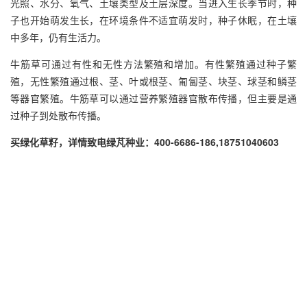
光照、水分、氧气、土壤类型及土层深度。当进入生长季节时，种
子也开始萌发生长，在环境条件不适宜萌发时，种子休眠，在土壤
中多年，仍有生活力。
牛筋草可通过有性和无性方法繁殖和增加。有性繁殖通过种子繁
殖，无性繁殖通过根、茎、叶或根茎、匍匐茎、块茎、球茎和鳞茎
等器官繁殖。牛筋草可以通过营养繁殖器官散布传播，但主要是通
过种子到处散布传播。
买绿化草籽，详情致电绿芃种业：400-6686-186,18751040603