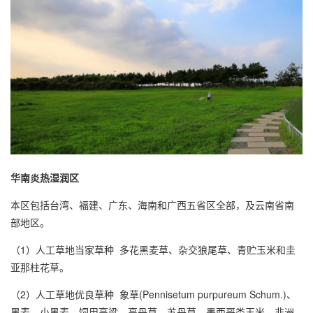
华南炎热湿润区
本区包括台湾、福建、广东、海南和广西五省区全部，及云南省南
部地区。
（1）人工草地当家草种 多花黑麦草、杂交狼尾草、青贮玉米和圭
亚那柱花草。
（2）人工草地优良草种 象草(Pennisetum purpureum Schum.)、
黑麦、小黑麦、饲用高粱、高丹草、苏丹草、墨西哥类玉米、非洲