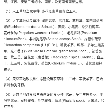
部，江苏、安徽二省的中、南部，及河南省南部边缘。
（1）人工草地当家草种 多花黑麦草和青贮玉米。
（2）人工草地优良草种 饲用高粱、高丹草、苏丹草、墨西哥类玉
米(Euchlaena mexicana Schrad.)、黑麦、小黑麦、杂交狼尾草、
宽叶雀稗(Paspalum wettsteinii Hackel.)、毛花雀稗(Paspalum
dilatatumPior.)、非洲狗尾草(Setaria anceps Stapf)、扁穗牛鞭草
[Hemarthria compressa (L.f.)R.Br.]、苇状羊茅、鸭茅、多年生黑麦
草，光叶苕子(Vicia villosa Roth.var. glabrescens Koch.)、箭筈豌
豆、紫云英、金花菜（南苜蓿）(Medicago hispida Gaertn.)、白三
叶、红三叶、紫花苜蓿，菊苣(Cichorium intybus L.)、苦荬菜和籽
粒苋。
（3）天然草地改良和生态建设当家草种 白三叶、苇状羊茅、巴哈
雀稗和狗牙根。
（4）天然草地改良和生态建设优良草种 鸭茅、多年生黑麦草、非
洲狗尾草、宽叶雀稗、毛花雀稗、虉草(Phalaris spp.)、大米草，和
红三叶。