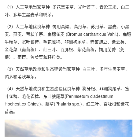
（1）人工草地当家草种 多花黑麦草、光叶苕子、青贮玉米、白三
叶、多年生黑麦草和鸭茅。
（2）人工草地优良草种 饲用高粱、高丹草、苏丹草、黑麦、小黑
麦、燕麦、苇状羊茅、扁穗雀麦 (Bromus cartharticus Vahl.)、扁穗
牛鞭草、宽叶雀稗、毛花雀稗、非洲狗尾草，箭筈豌豆、紫云英、
金花菜（南苜蓿）、红三叶、百脉根、紫花苜蓿，饲用芜菁（莞
根）、菊苣、苦荬菜和籽粒苋。
（3）天然草地改良和生态建设当家草种 白三叶、多年生黑麦草、
鸭茅和苇状羊茅。
（4）天然草地改良和生态建设优良草种 狗牙根、非洲狗尾草、宽
叶雀稗、毛花雀稗、东非狼尾草(Pennisetum cladestinum
Hochest.ex Chiov.)、虉草(Phalaris spp.)，红三叶、百脉根和紫花
苜蓿。