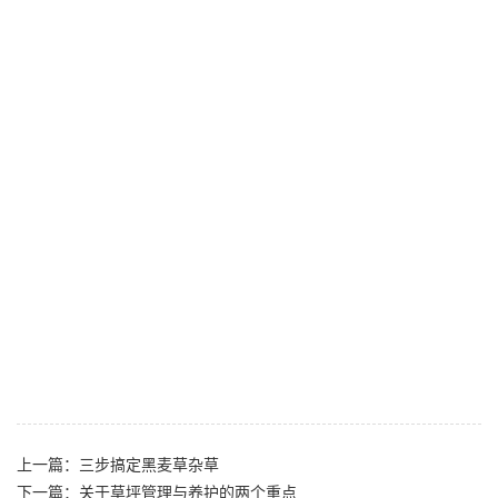
上一篇：三步搞定黑麦草杂草
下一篇：关于草坪管理与养护的两个重点