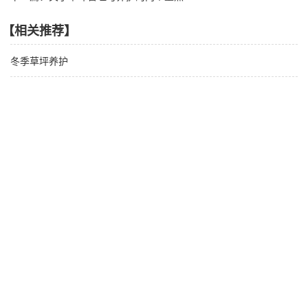
【相关推荐】
冬季草坪养护
关于草坪管理与养护的两个重点
中国栽培草种区划
【产品推荐】
“杰宝”高丹草
高抗高产紫花苜蓿“劲能5020”