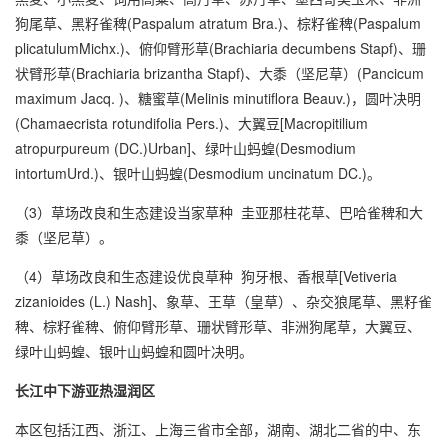
狗尾草、黑籽雀稗(Paspalum atratum Bra.)、棕籽雀稗(Paspalum
plicatulumMichx.)、俯仰臂形草(Brachiaria decumbens Stapf)、珊
状臂形草(Brachiaria brizantha Stapf)、大黍（坚尼草）(Pancicum
maximum Jacq. )、糖蜜草(Melinis minutiflora Beauv.)，圆叶决明
(Chamaecrista rotundifolia Pers.)、大翼豆[Macropitilium
atropurpureum (DC.)Urban]、绿叶山蚂蝗(Desmodium
intortumUrd.)、银叶山蚂蝗(Desmodium uncinatum DC.)。
（3）草场改良和生态建设当家草种 圭亚那柱花草、巴哈雀稗和大
黍（坚尼草）。
（4）草场改良和生态建设优良草种 狗牙根、香根草[Vetiveria
zizanioides (L.) Nash]、象草、王草（皇草）、杂交狼尾草、黑籽雀
稗、棕籽雀稗、俯仰臂形草、珊状臂形草、非洲狗尾草，大翼豆、
绿叶山蚂蝗、银叶山蚂蝗和圆叶决明。
长江中下游亚热湿润区
本区包括江西、浙江、上海三省市全部，湖南、湖北二省的中、东