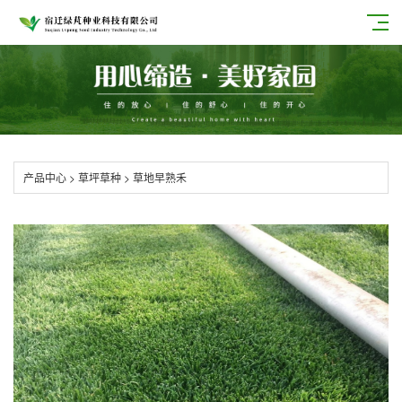
产品中心
>
草坪草种
>
草地早熟禾