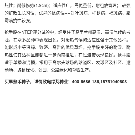
热性；耐低修剪(1.9cm)；适应性广，需氮量低，耐粗放管理； 较强
的扩散生长习性；优异的抗病性----对叶斑病、杆锈病、褐斑病、霜
霉病抗性较强。
抢手股在NTEP评分试验中，经受住了马里兰州高温、高湿气候的考
验，在众多品种中表现出色，对暖热气候的适应性强于其他品种。
能形成中等深绿、致密、高雅的优质草坪。抢手股良好的耐湿、耐
热性使其适种区能够进一步向南推进，在过渡带表现良好。抢手股
适于单播和混播，常用于高尔夫球场的球道区、发球区及社区、运
动场、城镇绿化、公园、公路绿化和草毯生产。
买早熟禾种子，详情致电绿芃种业：400-6686-186,18751040603