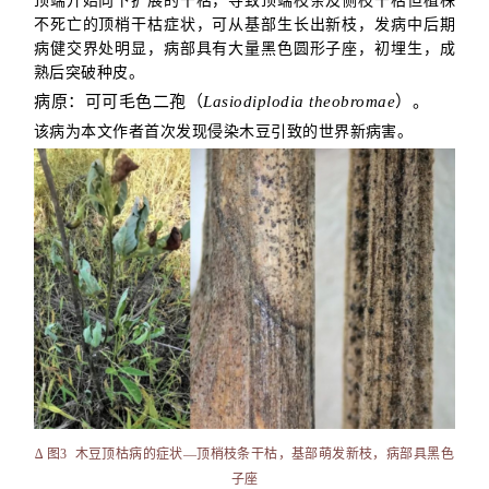
顶端开始向下扩展的干枯，导致顶端枝条及侧枝干枯但植株
不死亡的顶梢干枯症状，可从基部生长出新枝，发病中后期
病健交界处明显，病部具有大量黑色圆形子座，初埋生，成
熟后突破种皮。
病原：可可毛色二孢（
Lasiodiplodia theobromae
）。
该病为本文作者首次发现侵染木豆引致的世界新病害。
∆ 图3
木豆顶枯病的症状—顶梢枝条干枯，基部萌发新枝，病部具黑色
子座