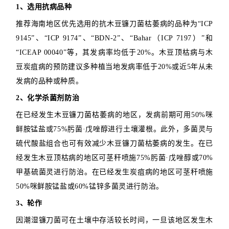
1、选用抗病品种
推荐海南地区优先选用的抗木豆镰刀菌枯萎病的品种为“ICP
9145”、“ICP 9174”、“BDN-2”、“Bahar（ICP 7197）”和
“ICEAP 00040”等，其发病率均低于20%。木豆顶枯病与木
豆炭疽病的预防建议多种植当地发病率低于20%或近5年从未
发病的品种或种质。
2、化学杀菌剂防治
在已经发生木豆镰刀菌枯萎病的地区，发病前期可用50%咪
鲜胺锰盐或75%肟菌·戊唑醇进行土壤灌根。此外，多菌灵与
硫代酸盐组合也可有效减少木豆镰刀菌枯萎病的发生。在已
经发生木豆顶枯病的地区可茎秆喷施75%肟菌·戊唑醇或70%
甲基硫菌灵进行防治。在已经发生炭疽病的地区可茎秆喷施
50%咪鲜胺锰盐或60%锰锌多菌灵进行防治。
3、轮作
因潮湿镰刀菌可在土壤中存活较长时间，一旦该地区发生木