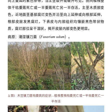
向上蔓延的紫色条带，当主茎裂开或破开可见。田间植株整
体干枯萎蔫死亡或一半萎蔫死亡另一半存活，主茎木质部变
色，近地面茎基部腐烂变色并沿茎向上延伸或向根部延伸，
根部皮层发黑腐烂，下表皮与内部组织均镶嵌黑色带状物
质，腐烂部位呈干涸状，揭开皮层内部变色更明显。
病原：潮湿镰刀菌（
Fusarium udum
）。
∆ 图1
木豆镰刀菌枯萎病的症状—植株整株枯萎死亡或一半枯萎死亡一
半存活