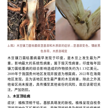
∆ 图2
木豆镰刀菌枯萎病茎基部和木质部的症状—茎基部变色，镶嵌黑
色条带，木质部褐变
木豆镰刀菌枯萎病最早发现于印度，是木豆上发生最为严
重，影响最大的系统性病害，属于毁灭性病害，印度每年因
镰刀菌枯萎病的综合影响造成的作物损失约为1.13亿美元。
2009年于我国贵州地区发现并报道为根腐病，2022年在海南
地区发现，且为该地区发生最严重的木豆病害，除此之外其
他省区尚未报道，具传播至其他省份的风险，故应该密切关
注，严加防控。
2、木豆顶枯病
症状：植株顶梢干枯，基部具萌发的新枝。植株呈现自枝条