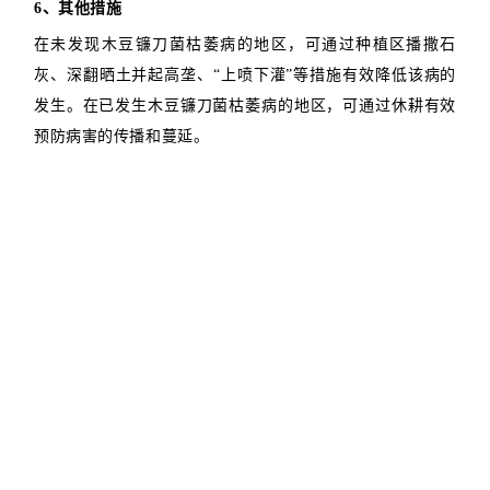
6、其他措施
在未发现木豆镰刀菌枯萎病的地区，可通过种植区播撒石
灰、深翻晒土并起高垄、“上喷下灌”等措施有效降低该病的
发生。在已发生木豆镰刀菌枯萎病的地区，可通过休耕有效
预防病害的传播和蔓延。