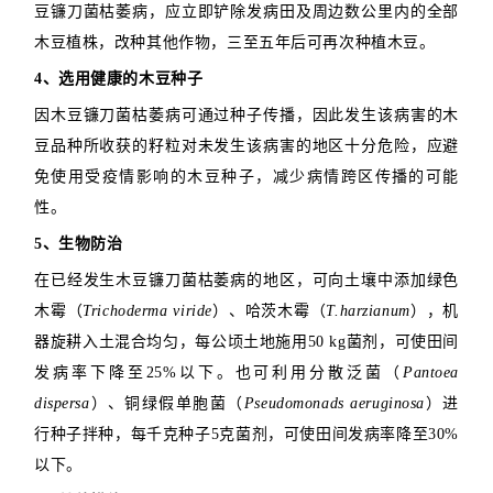
豆镰刀菌枯萎病，应立即铲除发病田及周边数公里内的全部
木豆植株，改种其他作物，三至五年后可再次种植木豆。
4、选用健康的木豆种子
因木豆镰刀菌枯萎病可通过种子传播，因此发生该病害的木
豆品种所收获的籽粒对未发生该病害的地区十分危险，应避
免使用受疫情影响的木豆种子，减少病情跨区传播的可能
性。
5、生物防治
在已经发生木豆镰刀菌枯萎病的地区，可向土壤中添加绿色
木霉（
Trichoderma viride
）、哈茨木霉（
T.harzianum
），机
器旋耕入土混合均匀，每公顷土地施用50 kg菌剂，可使田间
发病率下降至25%以下。也可利用分散泛菌（
Pantoea
dispersa
）、铜绿假单胞菌（
Pseudomonads aeruginosa
）进
行种子拌种，每千克种子5克菌剂，可使田间发病率降至30%
以下。