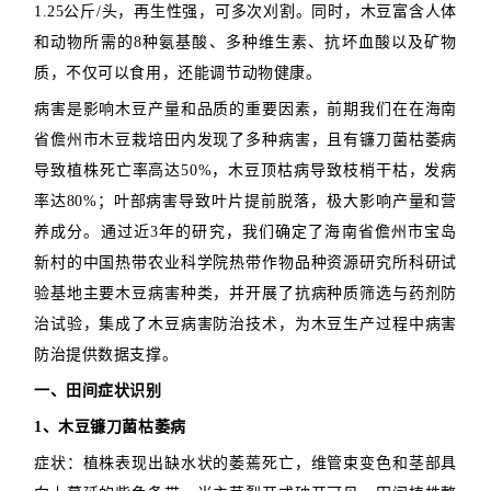
1.25公斤/头，再生性强，可多次刈割。同时，木豆富含人体
和动物所需的8种氨基酸、多种维生素、抗坏血酸以及矿物
质，不仅可以食用，还能调节动物健康。
病害是影响木豆产量和品质的重要因素，前期我们在在海南
省儋州市木豆栽培田内发现了多种病害，且有镰刀菌枯萎病
导致植株死亡率高达50%，木豆顶枯病导致枝梢干枯，发病
率达80%；叶部病害导致叶片提前脱落，极大影响产量和营
养成分。通过近3年的研究，我们确定了海南省儋州市宝岛
新村的中国热带农业科学院热带作物品种资源研究所科研试
验基地主要木豆病害种类，并开展了抗病种质筛选与药剂防
治试验，集成了木豆病害防治技术，为木豆生产过程中病害
防治提供数据支撑。
一、田间症状识别
1、木豆镰刀菌枯萎病
症状：植株表现出缺水状的萎蔫死亡，维管束变色和茎部具