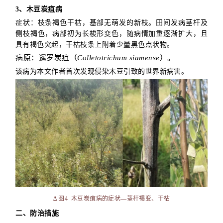
3、木豆炭疽病
症状：枝条褐色干枯，基部无萌发的新枝。田间发病茎杆及
侧枝褐色，病部初为长梭形变色，随病情加重逐渐扩大，且
具有褐色突起，干枯枝条上附着少量黑色点状物。
病原：暹罗炭疽（
Colletotrichum siamense
）。
该病为本文作者首次发现侵染木豆引致的世界新病害。
∆ 图4
木豆炭疽病的症状—茎杆褐变、干枯
二、防治措施