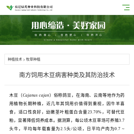
种植技术
>
牧草种植
南方饲用木豆病害种类及其防治技术
木豆（
Cajanus cajan
）俗称鸽豆，在海南、云南等地作为药
用植物长期种植，近几年其饲用价值得到重视，因牛羊喜
食，适口性良好，幼嫩茎叶粗蛋白含量23.70%，可替代豆
粕，显著降低饲养成本。据测算，每公顷木豆草场可养殖3.7
头牛，平均每年载畜量为2.5头/公顷，日平均产肉为0.7 ~