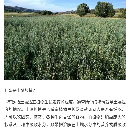
什么是土壤墒情？
“墒”是指土壤适宜植物生长发育的湿度，通常所说的墒情就是土壤湿
度的情况。土壤墒情是否适宜植物生长发育就如同人是否有饭吃，
人可以吃固态、液态、各种千奇百怪的食物，而植物只能靠庞大的
根系从土壤中吸收水分，顺带把溶解在土壤水分中的营养物质吸收