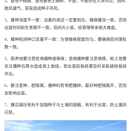
2、整地不精细：整地要表土细碎、平整，不能存在大块坷垃，田间
跑风漏气，容易造成种子吊死。
3、播种深度不一致：设备的调试一定要到位，确保播深一致，否则
出苗时间和生育期不一致，田间大小苗，给管理带来很大难度。
4、播种机排种口流量不一致：为使植株密度均匀，要确保田间落粒
数一致。
5、雨养地要注意抢墒播种或保墒；造墒播种要注意墒情，粘土地要
关注播种后降水造成表土板结，若出苗前板结要及时采取破除板结
作业。
6、要注意种、肥隔离，播种时若带肥播种，最好种肥隔离开，否则
会影响出苗。
7、播后镇压有利于加强种子与土壤的接触，有利于出苗，防止漏风
闪芽。