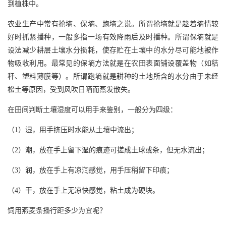
到植株中。
农业生产中常有抢墒、保墒、跑墒之说。所谓抢墒就是趁着墒情较
好时抓紧播种，一般多指一场有效降雨后及时播种。所谓保墒就是
设法减少耕层土壤水分损耗，使存贮在土壤中的水分尽可能地被作
物吸收利用。最常见的保墒方法就是在农田表面铺设覆盖物（如秸
秆、塑料薄膜等）。所谓跑墒就是耕种的土地所含的水分由于未经
松土等原因，受到风吹日晒而蒸发散失。
在田间判断土壤湿度可以用手来鉴别，一般分为四级：
（1）湿，用手挤压时水能从土壤中流出；
（2）潮，放在手上留下湿的痕迹可搓成土球或条，但无水流出；
（3）润，放在手上有凉润感觉，用手压稍留下印痕；
（4）干，放在手上无凉快感觉，粘土成为硬块。
饲用燕麦条播行距多少为宜呢？