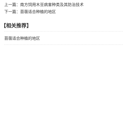
上一篇：南方饲用木豆病害种类及其防治技术
下一篇：苜蓿适合种植的地区
【相关推荐】
苜蓿适合种植的地区
饲用燕麦播种常见问题？
南方饲用木豆病害种类及其防治技术
【产品推荐】